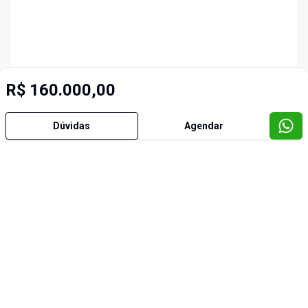
R$ 160.000,00
Dúvidas
Agendar
Imóveis semelhantes
Cód:
7358
Cód:
5