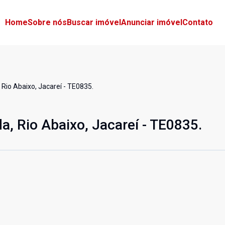
Home
Sobre nós
Buscar imóvel
Anunciar imóvel
Contato
 Rio Abaixo, Jacareí - TE0835.
a, Rio Abaixo, Jacareí - TE0835.