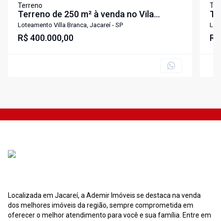
Terreno
Ter
Terreno de 250 m² à venda no Vila
Te
Branca - Jacareí-SP
Br
Loteamento Villa Branca, Jacareí - SP
Lote
R$ 400.000,00
R$
Localizada em Jacareí, a Ademir Imóveis se destaca na venda
dos melhores imóveis da região, sempre comprometida em
oferecer o melhor atendimento para você e sua família. Entre em