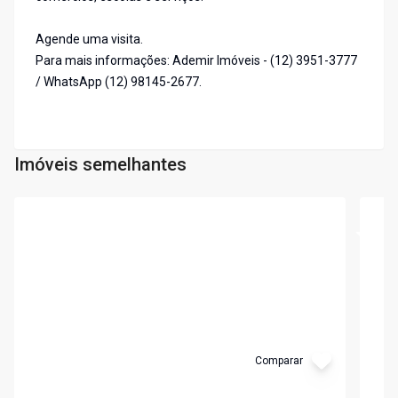
Agende uma visita.
Para mais informações: Ademir Imóveis - (12) 3951-3777
/ WhatsApp (12) 98145-2677.
Imóveis semelhantes
Cód:
7429
Cód:
7
Comparar