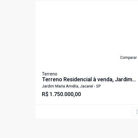
Cód:
TE1372
Comparar
Terreno
Terreno Residencial à venda, Jardim
Maria Amélia, Jacareí - TE1372.
Jardim Maria Amélia, Jacareí - SP
R$ 1.750.000,00