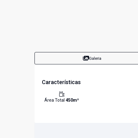
Galeria
Características
Área Total
450
m²