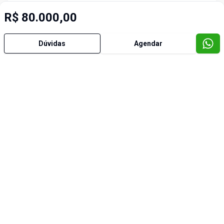
R$ 80.000,00
Dúvidas
Agendar
Imóveis semelhantes
Cód:
7169
Cód:
7
Comparar