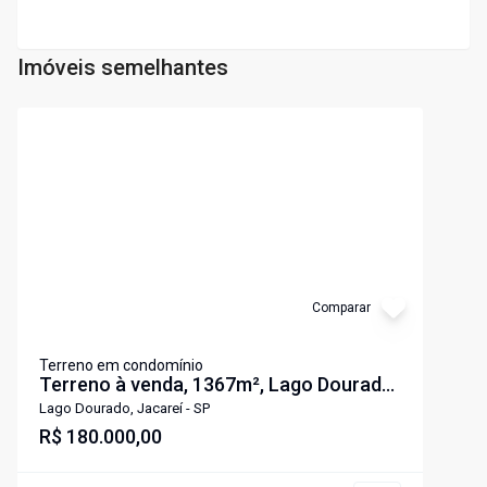
Imóveis semelhantes
Cód:
6303
Comparar
Terreno em condomínio
Terreno à venda, 1367m², Lago Dourado,
Jacareí
Lago Dourado, Jacareí - SP
R$ 180.000,00