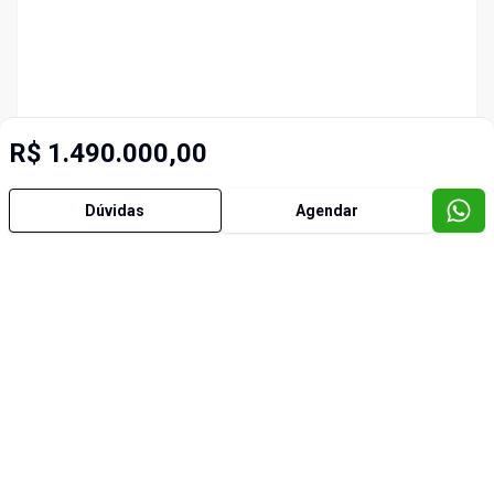
R$ 1.490.000,00
Dúvidas
Agendar
Imóveis semelhantes
Cód:
TE0061
Cód:
6