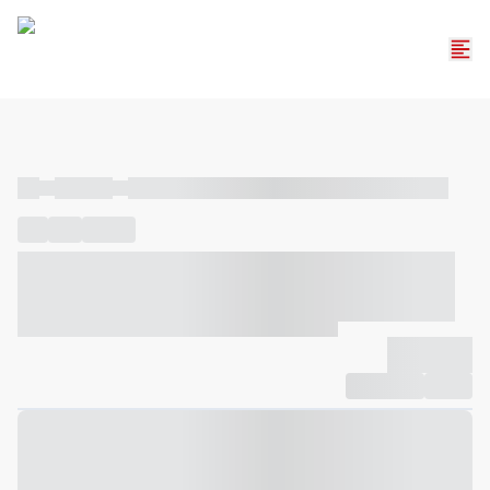
----
----- -----
----- ----- -- ------ ---- ---- -- ----- ----- ----- --- ------
----
-----
---- ------
----- ----- -- ------ ---- ---- -- ----- ----- -----
--- ------
----- ----- -- ------ ---- ---- -- ----- ----- ----- --- ------
-------------
Compartilhar
Favorito