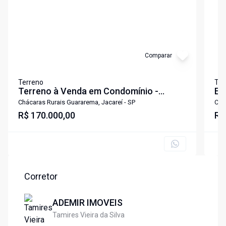
Comparar
Terreno
Ter
Terreno à Venda em Condomínio -
Ex
Residencial Pingolândia I | Jacareí/SP
Lo
Chácaras Rurais Guararema, Jacareí - SP
Chá
R$ 170.000,00
Gr
R$
Corretor
ADEMIR IMOVEIS
Tamires Vieira da Silva