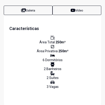
Galeria
Vídeo
Características
Área Total
250
m²
Área Privativa
250
m²
6
Dormitório
s
2
Banheiro
s
2
Suíte
s
3
Vaga
s