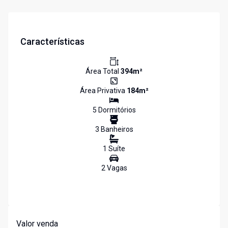
Características
Área Total
394
m²
Área Privativa
184
m²
5
Dormitório
s
3
Banheiro
s
1
Suíte
2
Vaga
s
Valor venda