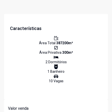
Características
Área Total
387200
m²
Área Privativa
300
m²
2
Dormitório
s
1
Banheiro
10
Vaga
s
Valor venda