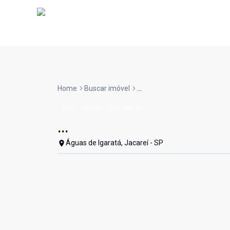
Home
Buscar imóvel
...
Sítio
Venda
Cód:
SI0193
...
Águas de Igaratá, Jacareí - SP