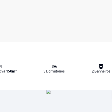
tiva
150
m²
3
Dormitório
s
2
Banheiro
s