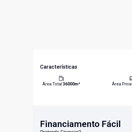
Características
Área Total
36000
m²
Área Priva
Financiamento Fácil