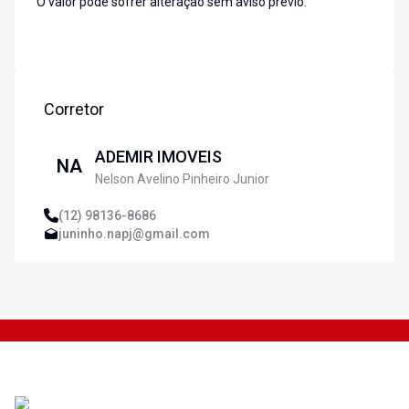
O valor pode sofrer alteração sem aviso prévio.
Corretor
ADEMIR IMOVEIS
NA
Nelson Avelino Pinheiro Junior
(12) 98136-8686
juninho.napj@gmail.com