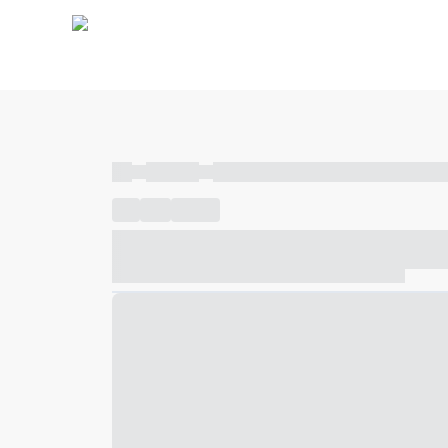
----
----- -----
----- ----- -- ------ ---- ---- -- ----- ----- ---
----
-----
---- ------
----- ----- -- ------ ---- ---- -- ---
----- ----- -- ------ ---- ---- -- ----- ----- ----- --- ------