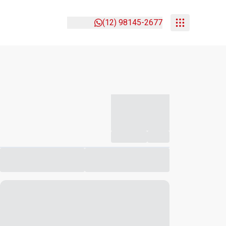
(12) 98145-2677
-----------
--
Compartilhar
Favorito