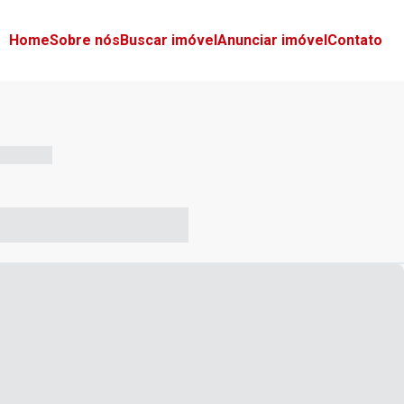
Home
Sobre nós
Buscar imóvel
Anunciar imóvel
Contato
-- --- ------
-- ----- ----- --- ------