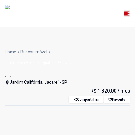
Home
Buscar imóvel
...
Sala Comercial
Aluguel
Cód:
5954
...
Jardim Califórnia, Jacareí - SP
R$ 1.320,00
/ mês
Compartilhar
Favorito