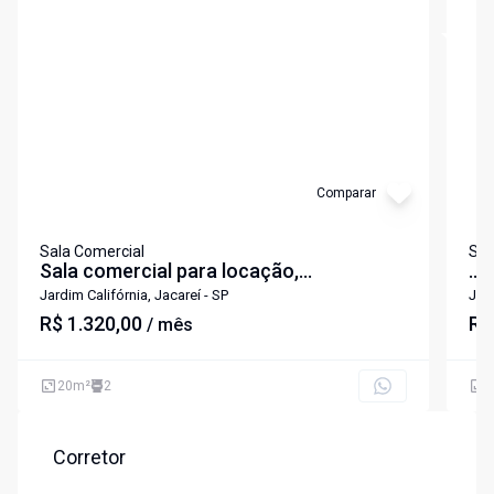
Cód:
5952
Cód:
5
Comparar
Sala Comercial
Sal
Sala comercial para locação,
...
20m²,Condomínio Empresarial Califórnia
Jardim Califórnia, Jacareí - SP
Jard
Center, Jardim Califórnia, Jacareí
R$ 1.320,00
R$
/ mês
20
m²
2
2
Corretor