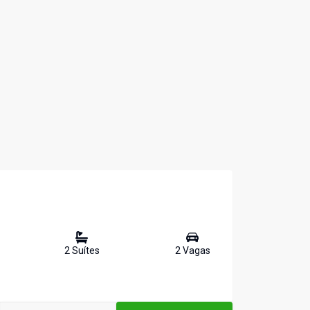
2
Suíte
s
2
Vaga
s