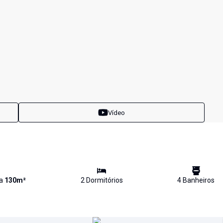
Vídeo
va
130
m²
2
Dormitório
s
4
Banheiro
s