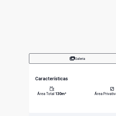
Galeria
Características
Área Total
130
m²
Área Privati