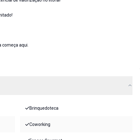
encial de valorização no litoral!
mitado!
a começa aqui.
Brinquedoteca
Coworking