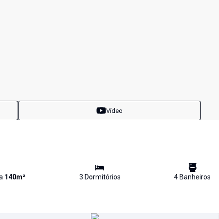
Vídeo
va
140
m²
3
Dormitório
s
4
Banheiro
s