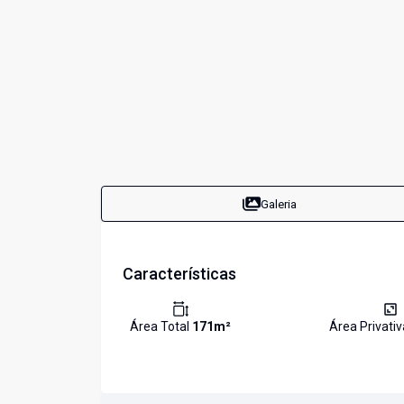
Galeria
Características
Área Total
171
m²
Área Privati