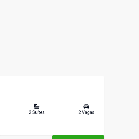
2
Suíte
s
2
Vaga
s