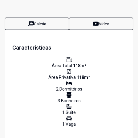
Galeria
Vídeo
Características
Área Total
118
m²
Área Privativa
118
m²
2
Dormitório
s
3
Banheiro
s
1
Suíte
1
Vaga