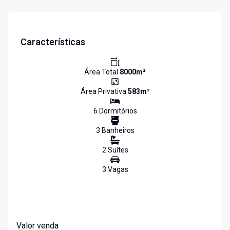
Características
Área Total
8000
m²
Área Privativa
583
m²
6
Dormitório
s
3
Banheiro
s
2
Suíte
s
3
Vaga
s
Valor venda