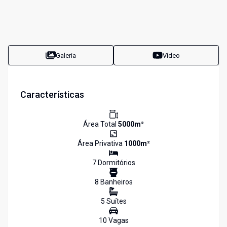
Galeria
Vídeo
Características
Área Total
5000
m²
Área Privativa
1000
m²
7
Dormitório
s
8
Banheiro
s
5
Suíte
s
10
Vaga
s