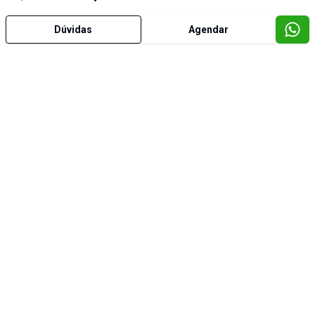
Dúvidas
Agendar
Imóveis semelhantes
Cód:
CH0002
Cód:
C