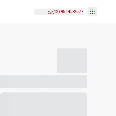
(12) 98145-2677
-----------
--
Compartilhar
Favorito