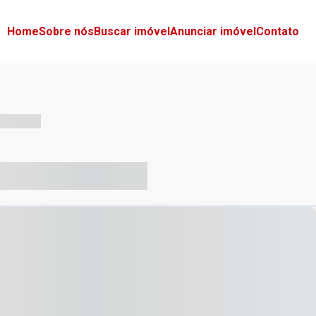
Home
Sobre nós
Buscar imóvel
Anunciar imóvel
Contato
-- --- ------
-- ----- ----- --- ------