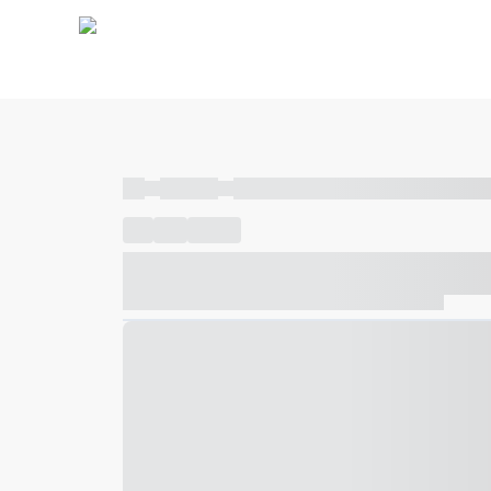
----
----- -----
----- ----- -- ------ ---- ---- -- ----- ----- ---
----
-----
---- ------
----- ----- -- ------ ---- ---- -- ---
----- ----- -- ------ ---- ---- -- ----- ----- ----- --- ------