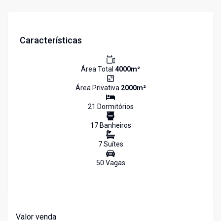
Características
Área Total
4000
m²
Área Privativa
2000
m²
21
Dormitório
s
17
Banheiro
s
7
Suíte
s
50
Vaga
s
Valor venda