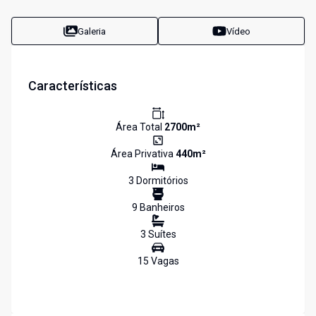
Galeria
Vídeo
Características
Área Total
2700
m²
Área Privativa
440
m²
3
Dormitório
s
9
Banheiro
s
3
Suíte
s
15
Vaga
s