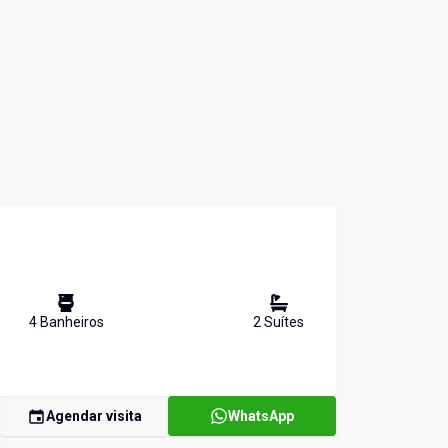
4
Banheiro
s
2
Suíte
s
Agendar visita
WhatsApp