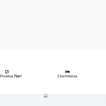
Privativa
72
m²
2
Dormitório
s