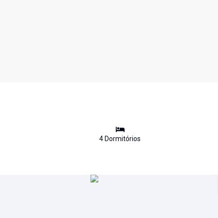
4
Dormitório
s