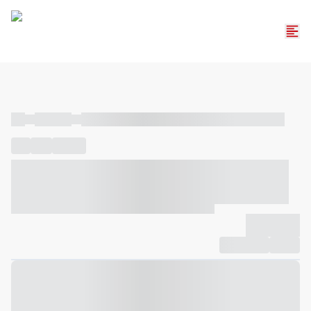
----
----- -----
----- ----- -- ------ ---- ---- -- ----- ----- ----- --- ------
----
-----
---- ------
----- ----- -- ------ ---- ---- -- ----- ----- -----
--- ------
----- ----- -- ------ ---- ---- -- ----- ----- ----- --- ------
-------------
Compartilhar
Favorito