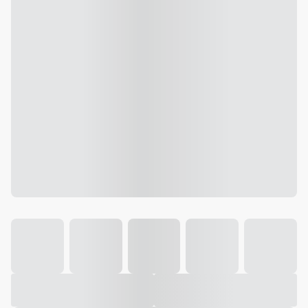
Galeria
Vídeo