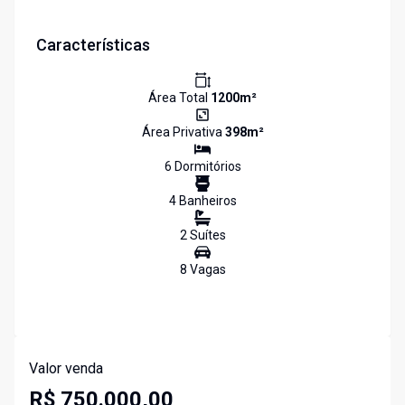
Características
Área Total
1200
m²
Área Privativa
398
m²
6
Dormitório
s
4
Banheiro
s
2
Suíte
s
8
Vaga
s
Valor venda
R$ 750.000,00