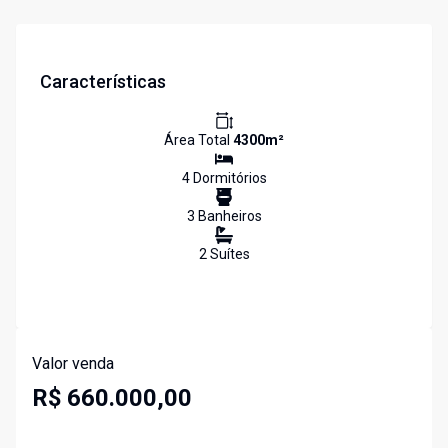
Características
Área Total
4300
m²
4
Dormitório
s
3
Banheiro
s
2
Suíte
s
Valor venda
R$ 660.000,00