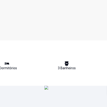
Dormitório
s
3
Banheiro
s