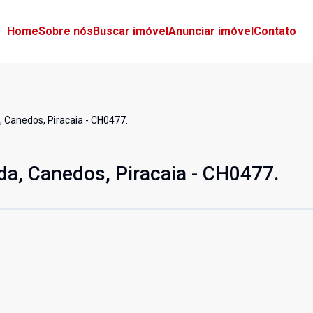
Home
Sobre nós
Buscar imóvel
Anunciar imóvel
Contato
, Canedos, Piracaia - CH0477.
da, Canedos, Piracaia - CH0477.