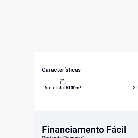
Características
Área Total
6100
m²
3
D
Financiamento Fácil