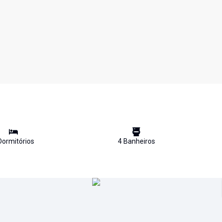
ormitório
s
4
Banheiro
s