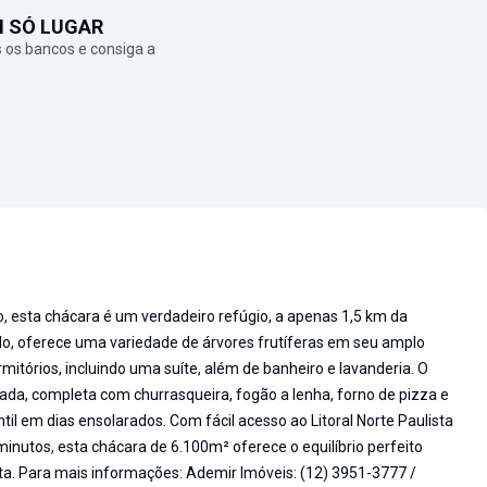
M SÓ LUGAR
 os bancos e consiga a
, esta chácara é um verdadeiro refúgio, a apenas 1,5 km da
o, oferece uma variedade de árvores frutíferas em seu amplo
rmitórios, incluindo uma suíte, além de banheiro e lavanderia. O
da, completa com churrasqueira, fogão a lenha, forno de pizza e
antil em dias ensolarados. Com fácil acesso ao Litoral Norte Paulista
utos, esta chácara de 6.100m² oferece o equilíbrio perfeito
ta. Para mais informações: Ademir Imóveis: (12) 3951-3777 /