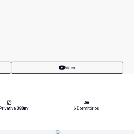
Vídeo
Privativa
380
m²
6
Dormitório
s