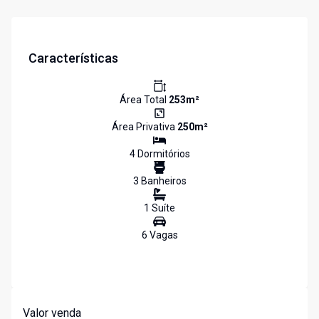
Características
Área Total
253
m²
Área Privativa
250
m²
4
Dormitório
s
3
Banheiro
s
1
Suíte
6
Vaga
s
Valor venda