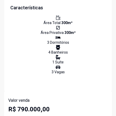
Características
Área Total
300
m²
Área Privativa
300
m²
3
Dormitório
s
4
Banheiro
s
1
Suíte
3
Vaga
s
Valor venda
R$ 790.000,00