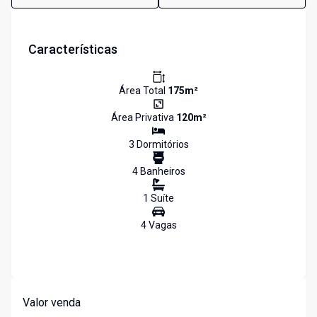
Características
Área Total
175
m²
Área Privativa
120
m²
3
Dormitório
s
4
Banheiro
s
1
Suíte
4
Vaga
s
Valor venda