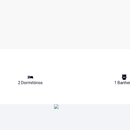
2
Dormitório
s
1
Banhei