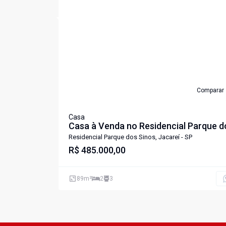
Cód:
6786
Comparar
Casa
Casa à Venda no Residencial Parque d
Sinos - Jacareí/SP
Residencial Parque dos Sinos, Jacareí - SP
R$ 485.000,00
89
m²
2
3