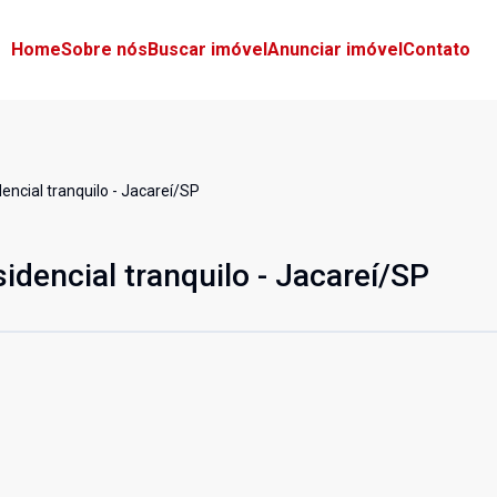
Home
Sobre nós
Buscar imóvel
Anunciar imóvel
Contato
encial tranquilo - Jacareí/SP
idencial tranquilo - Jacareí/SP