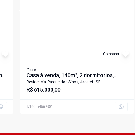
Cód:
5946
Comparar
Casa
os
Casa à venda, 140m², 2 dormitórios,
Residencial Parque dos Sinos, Jacareí.
Residencial Parque dos Sinos, Jacareí - SP
R$ 615.000,00
60
m²
2
1