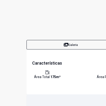
Galeria
Características
Área Total
175
m²
Área 