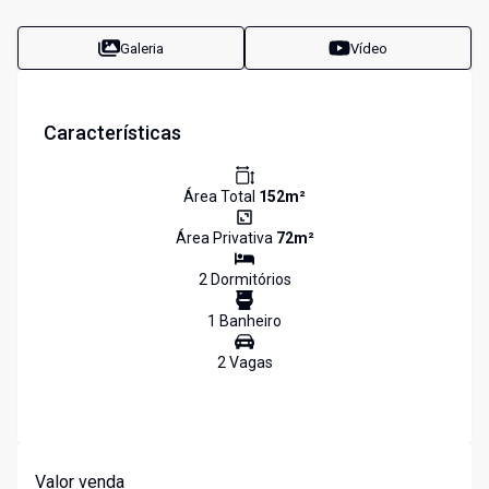
Galeria
Vídeo
Características
Área Total
152
m²
Área Privativa
72
m²
2
Dormitório
s
1
Banheiro
2
Vaga
s
Valor venda