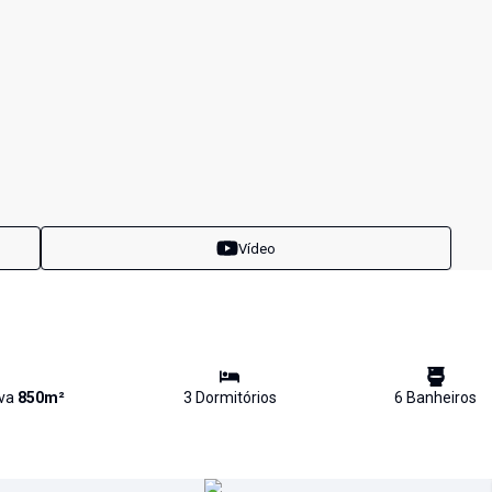
Vídeo
iva
850
m²
3
Dormitório
s
6
Banheiro
s