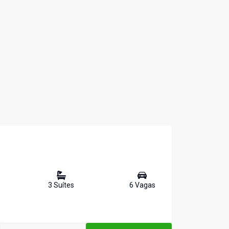
3
Suíte
s
6
Vaga
s