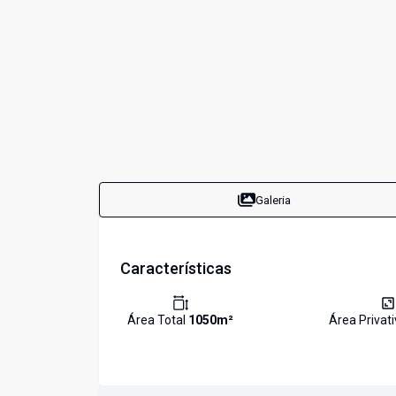
Galeria
Características
Área Total
1050
m²
Área Privat