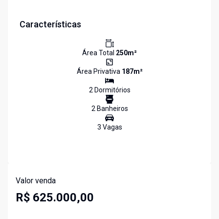
Características
Área Total
250
m²
Área Privativa
187
m²
2
Dormitório
s
2
Banheiro
s
3
Vaga
s
Valor venda
R$ 625.000,00