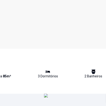
va
85
m²
3
Dormitório
s
2
Banheiro
s