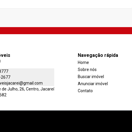
óveis
Navegação rápida
J
Home
Sobre nós
3777
Buscar imóvel
-2677
veisjacarei@gmail.com
Anunciar imóvel
de Julho, 26, Centro, Jacareí
Contato
-682