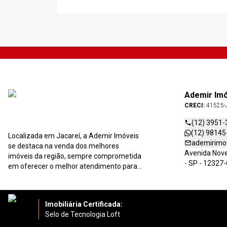
Ademir Im
CRECI:
41525-
(12) 3951-
(12) 98145
Localizada em Jacareí, a Ademir Imóveis
ademirimo
se destaca na venda dos melhores
Avenida Nove 
imóveis da região, sempre comprometida
- SP - 12327
em oferecer o melhor atendimento para
você e sua família. Entre em contato
conosco ou faça-nos uma visita!
Imobiliária Certificada:
Selo de Tecnologia Loft