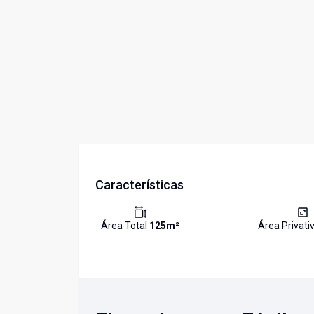
Características
Área Total
125
m²
Área Privati