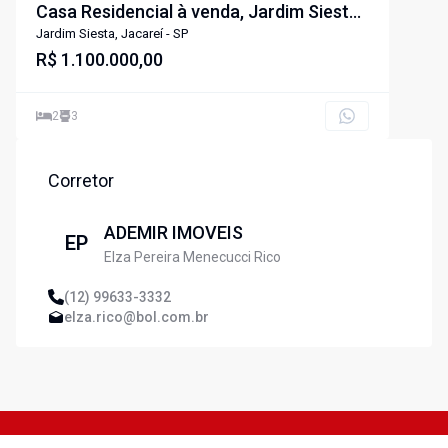
Casa Residencial à venda, Jardim Siesta,
Jacareí - CA1492.
Jardim Siesta, Jacareí - SP
R$ 1.100.000,00
2
3
Corretor
ADEMIR IMOVEIS
EP
Elza Pereira Menecucci Rico
(12) 99633-3332
elza.rico@bol.com.br