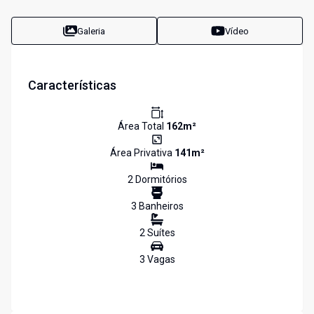
Galeria
Vídeo
Características
Área Total
162
m²
Área Privativa
141
m²
2
Dormitório
s
3
Banheiro
s
2
Suíte
s
3
Vaga
s