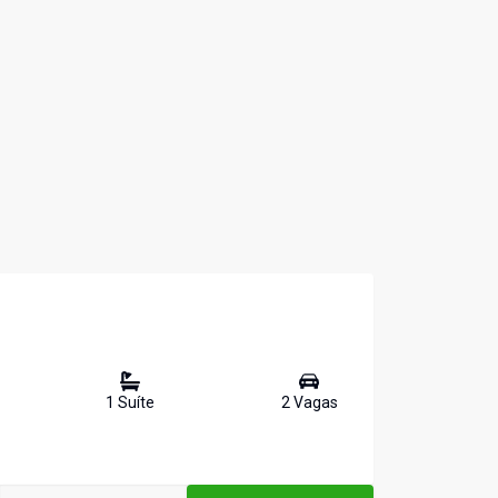
1
Suíte
2
Vaga
s