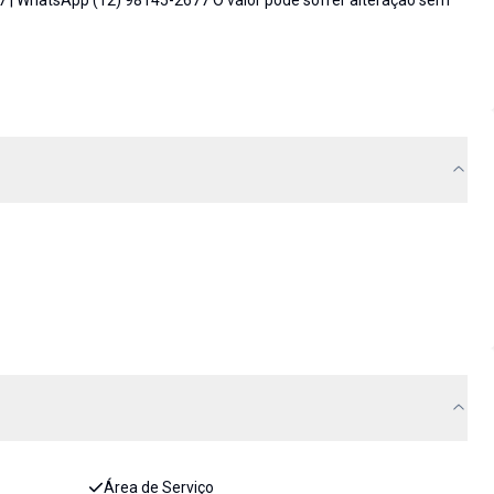
7 | WhatsApp (12) 98145-2677 O valor pode sofrer alteração sem
Área de Serviço