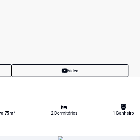
Vídeo
iva
75
m²
2
Dormitório
s
1
Banheiro