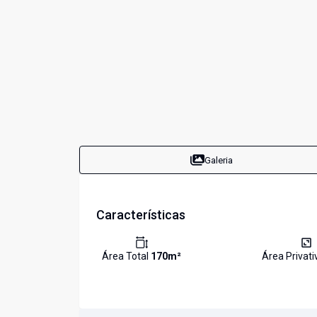
Galeria
Características
Área Total
170
m²
Área Privat