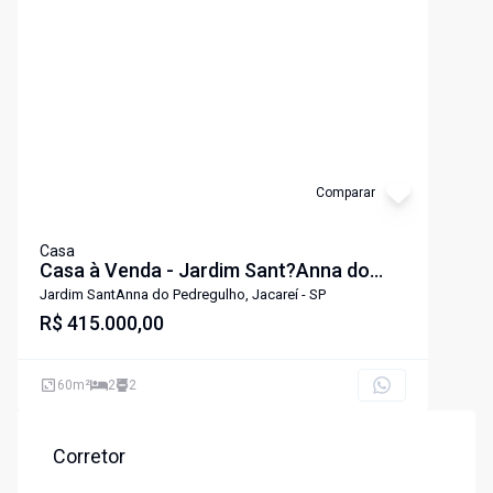
Cód:
6636
Comparar
Casa
Casa à Venda - Jardim Sant?Anna do
Pedregulho, Jacareí
Jardim SantAnna do Pedregulho, Jacareí - SP
R$ 415.000,00
60
m²
2
2
Corretor