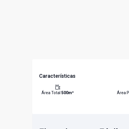
Características
Área Total
500
m²
Área P