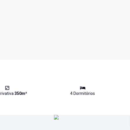
rivativa
350
m²
4
Dormitório
s