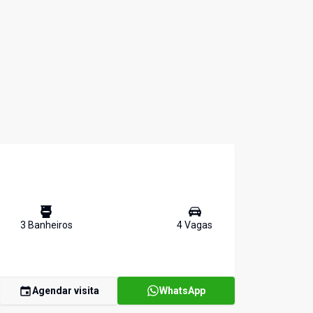
3
Banheiro
s
4
Vaga
s
Agendar visita
WhatsApp