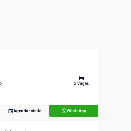
o
2
Vaga
s
Agendar visita
WhatsApp