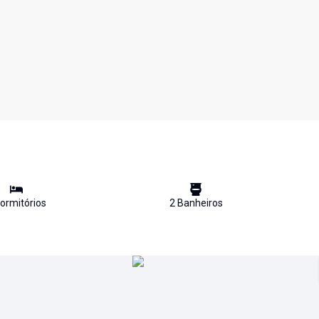
ormitório
s
2
Banheiro
s