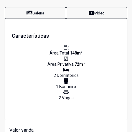
Galeria
Vídeo
Características
Área Total
148
m²
Área Privativa
72
m²
2
Dormitório
s
1
Banheiro
2
Vaga
s
Valor venda