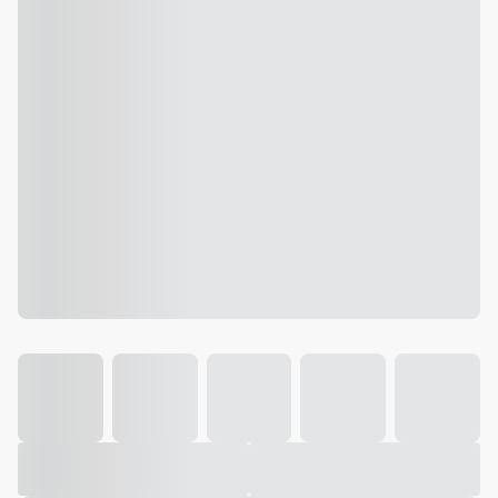
Galeria
Vídeo