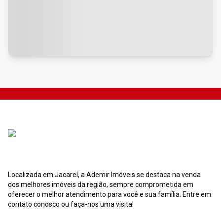
Localizada em Jacareí, a Ademir Imóveis se destaca na venda
dos melhores imóveis da região, sempre comprometida em
oferecer o melhor atendimento para você e sua família. Entre em
contato conosco ou faça-nos uma visita!